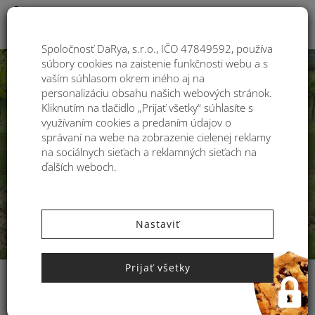
Togg
Spoločnosť DaRya, s.r.o., IČO 47849592, používa
Späť
Ďal
súbory cookies na zaistenie funkčnosti webu a s
vaším súhlasom okrem iného aj na
personalizáciu obsahu našich webových stránok.
Kliknutím na tlačidlo „Prijať všetky“ súhlasíte s
využívaním cookies a predaním údajov o
správaní na webe na zobrazenie cielenej reklamy
na sociálnych sieťach a reklamných sieťach na
ďalších weboch.
Nastaviť
Prijať všetky
VAŠE NAJOBĽÚBENEJŠIE PRODUKTY