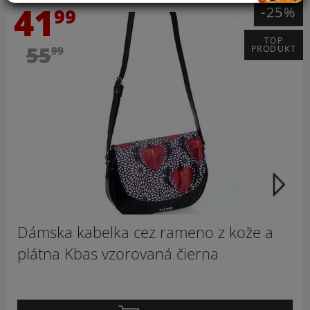
41
-25%
99
TOP
55
PRODUKT
99
Ď
Dámska kabelka cez rameno z kože a
plátna Kbas vzorovaná čierna