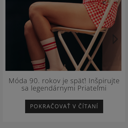
Ď
Móda 90. rokov je späť! Inšpirujte
sa legendárnymi Priateľmi
POKRAČOVAŤ V ČÍTANÍ