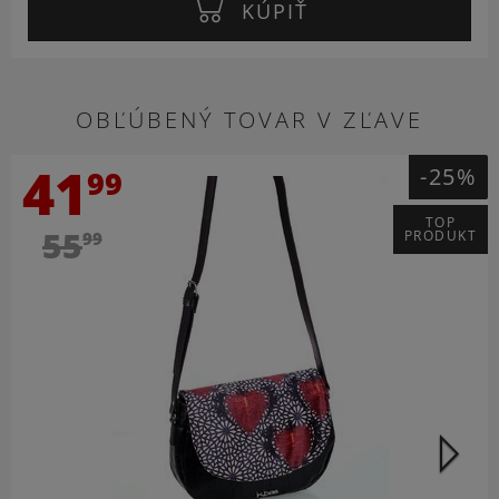
KÚPIŤ
OBĽÚBENÝ TOVAR V ZĽAVE
41
-25%
99
TOP
55
PRODUKT
99
Ď